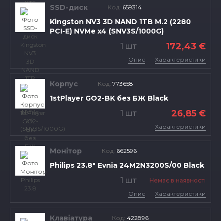
SSD-диск
Код:
659314
Kingston NV3 3D NAND 1TB M.2 (2280
PCI-E) NVMe x4 (SNV3S/1000G)
172,43 €
1 шт
Опис
Характеристики
Корпус
Код:
773658
1stPlayer GO2-BK без БЖ Black
26,85 €
1 шт
Характеристики
Монітор
Код:
662596
Philips 23.8" Evnia 24M2N3200S/00 Black
1 шт
Немає в наявності
Опис
Характеристики
Клавіатура
Код:
422896