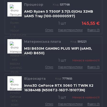
Процесор
Код:
537768
AMD Ryzen 5 7500F 3.7(5.0)GHz 32MB
sAM5 Tray (100-000000597)
145,55 €
1 шт
Опис
Характеристики
Відео (1)
Материнська плата
Код:
595221
MSI B650M GAMING PLUS WIFI (sAM5,
AMD B650)
1 шт
Немає в наявності
Опис
Характеристики
Відео (1)
Відеокарта
Код:
777855
Inno3D GeForce RTX 5060 Ti TWIN X2
16384MB (N506T2-16D7-191073N)
1 шт
Немає в наявності
Опис
Характеристики
Відео (1)