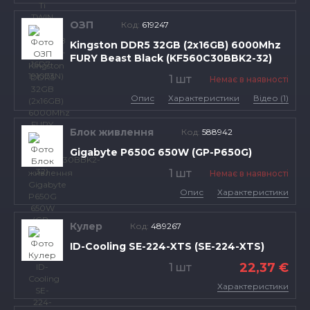
ОЗП
Код:
619247
Kingston DDR5 32GB (2x16GB) 6000Mhz
FURY Beast Black (KF560C30BBK2-32)
1 шт
Немає в наявності
Опис
Характеристики
Відео (1)
Блок живлення
Код:
588942
Gigabyte P650G 650W (GP-P650G)
1 шт
Немає в наявності
Опис
Характеристики
Кулер
Код:
489267
ID-Cooling SE-224-XTS (SE-224-XTS)
22,37 €
1 шт
Характеристики