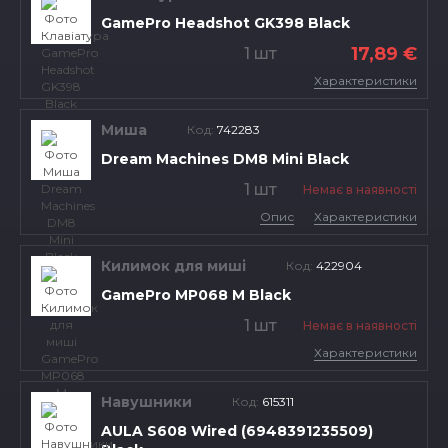
GamePro Headshot GK398 Black
17,89 €
1 шт
Характеристики
Миша
Код:
742283
Dream Machines DM8 Mini Black
1 шт
Немає в наявності
Опис
Характеристики
Килимок для миші
Код:
422904
GamePro MP068 M Black
1 шт
Немає в наявності
Характеристики
Навушники
Код:
615311
AULA S608 Wired (6948391235509)